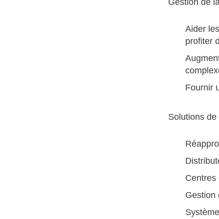
Gestion de l
Aider le
profiter
Augmente
complex
Fournir u
Solutions de
Réapprov
Distribu
Centres d
Gestion 
Système