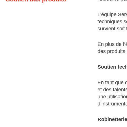
L’équipe Ser
techniques s
survient soit
En plus de l
des produits 
Soutien tec
En tant que d
et des talent
une utilisati
d’instrumenta
Robinetteri